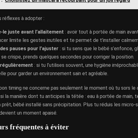
 :
Choisissez un mascara recourbant pour un joli regard
s réflexes à adopter :
-le juste avant l’allaitement
: avoir tout à portée de main avan
r limite les gestes inutiles et te permet de t’installer calme
 des pauses pour l’ajuster
: si tu sens que le bébé s’enfonce, g
 se crispe, prends quelques secondes pour corriger la position.
 régulièrement
: si tu l’utilises souvent, une hygiène irréprochab
lle pour garder un environnement sain et agréable.
e bon timing ne concerne pas seulement le moment où tu sors le c
i la manière dont tu anticipes la tétée : eau à portée de main, 
 prêt, bébé installé sans précipitation. Plus tu réduis les micro-s
 devient un moment apaisé.
rs fréquentes à éviter