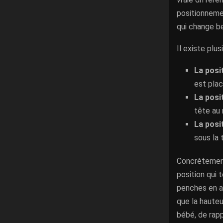
positionneme
qui change be
Il existe plu
La posi
est plac
La posi
tête au 
La posi
sous la 
Concrètement,
position qui 
penches en a
que la hauteu
bébé, de rapp