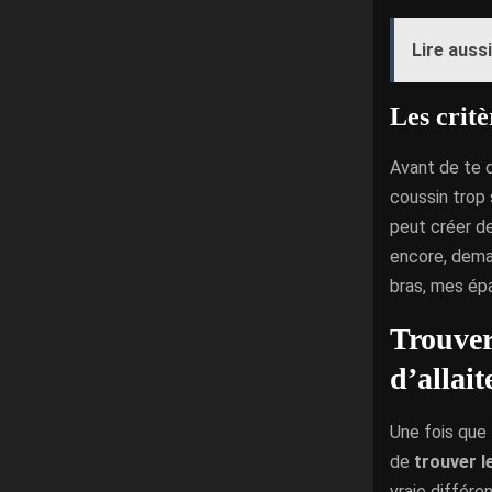
Lire aussi
Les critè
Avant de te dé
coussin trop 
peut créer de
encore, dema
bras, mes ép
Trouver
d’allai
Une fois que 
de
trouver l
vraie différe