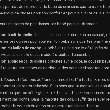
nt permet de rapprocher le bébé du sein sans que tu aies à te p
aucoup de choses pour ton confort et pour la qualité de la succ
sieurs manières de positionner ton bébé pour l’allaitement :
tion traditionnelle
: tu es assise sur une chaise ou un canapé, et
é sur tes cuisses pour soutenir ton bébé sans que tes bras travai
tion du ballon de rugby
: le bébé est placé sur le côté, près de 
niveau du sein ; le coussin aide à stabiliser l’ensemble.
tion allongée
: si tu allaites couchée sur le côté, le coussin peu
tête, entre les jambes ou derrière le dos pour améliorer ton conf
 l’objectif n’est pas de “faire comme il faut” à tout prix, mais d
te permet de rester relâchée. Si tu sens que tu montes les épaul
vant ou que ton bébé glisse, c’est souvent que le coussin est m
r n’est pas bonne. Dans la majorité des cas, il suffit de relever 
rocher le coussin du corps ou de réajuster l’angle d’assise.