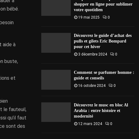
aider à
shopper en ligne pour sublimer
ton bébé.
votre quotidien
19 mai 2025
0
 besoin
Découvrez le guide d’achat des
pulls et gilets Eric Bompard
t aide à
pour cet hiver
3 décembre 2024
0
on buste,
Comment se parfumer homme :
tions et
guide et conseils
16 octobre 2024
0
bien
Découvrez le musc en bloc Al
 le fauteuil,
Arabia : entre histoire et
modernité
si qu’il faut
12 mars 2024
0
 ce sont des