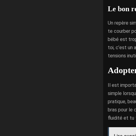
Le bon r
Un repère sim
te courber pou
bébé est trop
toi, c’est un
tensions inuti
Adopter
Il est import
simple lorsqu
pratique, be
bras pour le 
fluidité et tu