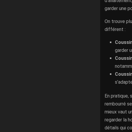
d’allaitement
garder une po
On trouve pl
différent :
Coussin
garder u
Coussin
notamme
Coussin
s’adapte
En pratique, 
rembourré ser
mieux vaut un
regarder la h
détails qui c