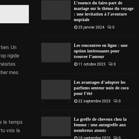
L’essence du faire-part de
mariage sur le thème du voyage
: une invitation à l’aventure
nuptiale
25 janvier 2024
0
Les rencontres en ligne : une
etien. Un
option intéressante pour
rop rigide
trouver l’amour
 hésites
11 octobre 2023
0
cher mes
Les avantages d’adopter les
parfums senteur noix de coco
pour l’été
22 septembre 2023
0
La greffe de cheveux chez la
re le temps
femme : une autogreffe aux
tu vois la
nombreux atouts
18 septembre 2023
0