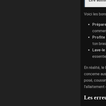
Lire aussi
Voici les bon
Prépare
commence
Profite
ton bras
Lave-le
essentie
En réalité, l
concerne auss
posé, coussin
l’allaitement
Les erreu