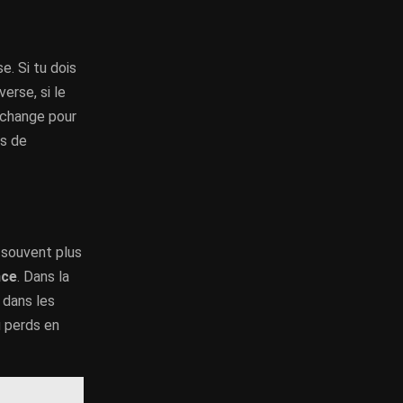
e. Si tu dois
verse, si le
a change pour
ns de
n souvent plus
nce
. Dans la
 dans les
u perds en