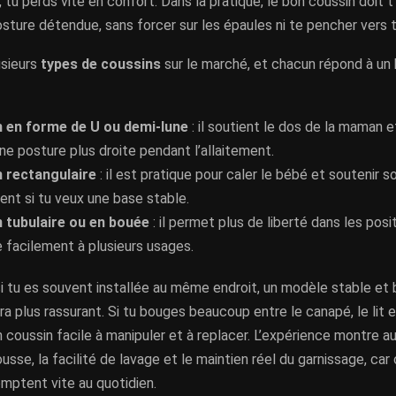
, tu perds vite en confort. Dans la pratique, le bon coussin doit t’
sture détendue, sans forcer sur les épaules ni te pencher vers 
usieurs
types de coussins
sur le marché, et chacun répond à un
 en forme de U ou demi-lune
: il soutient le dos de la maman e
ne posture plus droite pendant l’allaitement.
 rectangulaire
: il est pratique pour caler le bébé et soutenir s
nt si tu veux une base stable.
 tubulaire ou en bouée
: il permet plus de liberté dans les posi
 facilement à plusieurs usages.
si tu es souvent installée au même endroit, un modèle stable et 
a plus rassurant. Si tu bouges beaucoup entre le canapé, le lit et
 coussin facile à manipuler et à replacer. L’expérience montre aus
ousse, la facilité de lavage et le maintien réel du garnissage, car
omptent vite au quotidien.