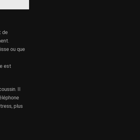
t de
ment.
lisse ou que
le est
oussin. Il
téléphone
tress, plus