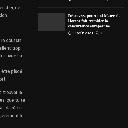
encher, ce
ion.
Découvrez pourquoi Materiel-
Horeca fait trembler la
concurrence européenne…
17 août 2023
0
 le coussin
llent trop.
toi, avec sa
t être placé
ort.
e trouver la
es, que tu te
al placé ou
légèrement le